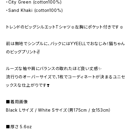
・City Green (cotton100%)
・Sand Khaki (cotton100%)
トレンドのビッグシルエットTシャツ☺︎左胸にポケット付きです☺︎
前は無地でシンプルに、バックにはYYEELLでおなじみ！猫ちゃん
のビッグプリント✌️
ルーズな袖や肩にバランスの取れたほど良い丈感✨
流行りのオーバーサイズで、1枚でコーディネートが決まるユニセ
ックスな仕上がりです❣️
■着用画像
Black Lサイズ / White Sサイズ（男175cm / 女153cm）
■厚さ 5.6oz