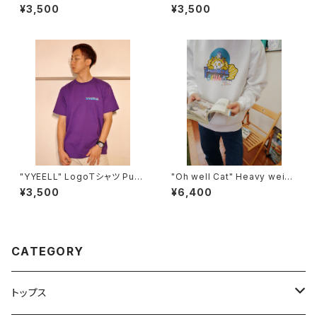
k
(後染め)Ｔシャツ Lagoon Blu
¥3,500
¥3,500
e
"YYEELL" LogoＴシャツ Purp
"Oh well Cat" Heavy weigh
le
t ヴィンテージライクスウェット
¥3,500
¥6,400
White
CATEGORY
トップス