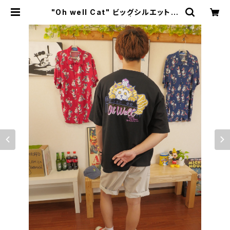
"Oh well Cat" ビッグシルエットポ
ケットTシャツ Black | YYEELL Cl
othing