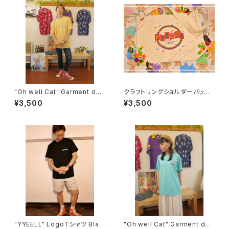
"Oh well Cat" Garment dye
クラフトリングショルダーバッグ
(後染め)Ｔシャツ Mustard
Circle
¥3,500
¥3,500
"YYEELL" LogoＴシャツ Blac
"Oh well Cat" Garment dye