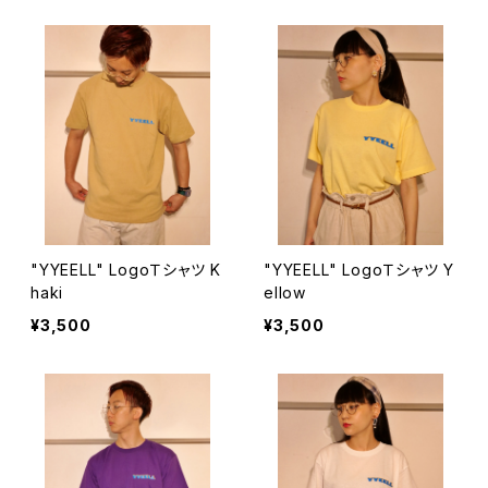
"YYEELL" LogoＴシャツ K
"YYEELL" LogoＴシャツ Y
haki
ellow
¥3,500
¥3,500